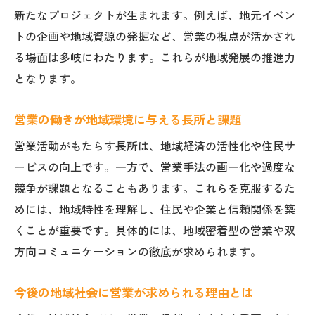
営業現場で押さえておきたい地域データ
新たなプロジェクトが生まれます。例えば、地元イベン
営業目線で注目したい鹿沼市末広町の特徴
トの企画や地域資源の発掘など、営業の視点が活かされ
る場面は多岐にわたります。これらが地域発展の推進力
営業計画に不可欠な地域情報のチェックポ
となります。
イント
営業活動前に知っておきたい基礎情報まと
営業の働きが地域環境に与える長所と課題
め
営業活動がもたらす長所は、地域経済の活性化や住民サ
営業活動を通じた地域経済の活性化ポイント
ービスの向上です。一方で、営業手法の画一化や過度な
営業が地域経済活性化に果たす役割を解説
競争が課題となることもあります。これらを克服するた
営業活動による企業と地域の相互成長とは
めには、地域特性を理解し、住民や企業と信頼関係を築
営業が支える地域産業の発展事例について
くことが重要です。具体的には、地域密着型の営業や双
営業を通じた新たな雇用と消費の創出効果
方向コミュニケーションの徹底が求められます。
地域経済の活性化に必要な営業の工夫
今後の地域社会に営業が求められる理由とは
営業戦略で地域経済を伸ばす具体的な方法