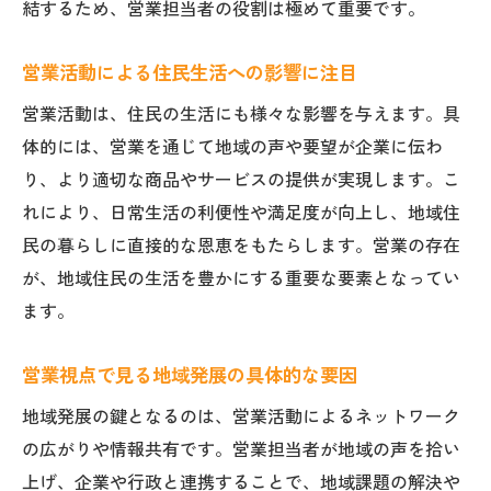
結するため、営業担当者の役割は極めて重要です。
営業戦略による地域価値向上のポイント
営業が牽引する地域産業の未来展望
営業活動による住民生活への影響に注目
営業戦略を考えるなら地域特性が鍵
営業活動は、住民の生活にも様々な影響を与えます。具
営業戦略立案に活きる地域特性の把握方法
体的には、営業を通じて地域の声や要望が企業に伝わ
営業活動で重視すべき地域ならではの強み
り、より適切な商品やサービスの提供が実現します。こ
れにより、日常生活の利便性や満足度が向上し、地域住
地域特性を活かした営業の成功事例を紹介
民の暮らしに直接的な恩恵をもたらします。営業の存在
営業計画に役立つ地域情報の収集ポイント
が、地域住民の生活を豊かにする重要な要素となってい
営業戦略と地域ニーズの具体的な接点を解
ます。
説
地域特性を考慮した営業展開のコツ
営業視点で見る地域発展の具体的な要因
鹿沼市末広町の基礎情報を営業目線で解説
地域発展の鍵となるのは、営業活動によるネットワーク
営業視点で見る鹿沼市末広町の基礎知識
の広がりや情報共有です。営業担当者が地域の声を拾い
営業活動に役立つ住所や人口などの情報
上げ、企業や行政と連携することで、地域課題の解決や