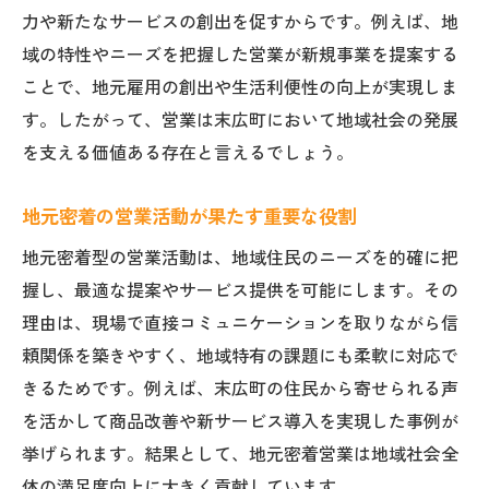
力や新たなサービスの創出を促すからです。例えば、地
営業と地域成長のための新たな連携手法
域の特性やニーズを把握した営業が新規事業を提案する
営業活動が創る地域の明るい未来への期待
ことで、地元雇用の創出や生活利便性の向上が実現しま
す。したがって、営業は末広町において地域社会の発展
を支える価値ある存在と言えるでしょう。
地元密着の営業活動が果たす重要な役割
地元密着型の営業活動は、地域住民のニーズを的確に把
握し、最適な提案やサービス提供を可能にします。その
理由は、現場で直接コミュニケーションを取りながら信
頼関係を築きやすく、地域特有の課題にも柔軟に対応で
きるためです。例えば、末広町の住民から寄せられる声
を活かして商品改善や新サービス導入を実現した事例が
挙げられます。結果として、地元密着営業は地域社会全
体の満足度向上に大きく貢献しています。