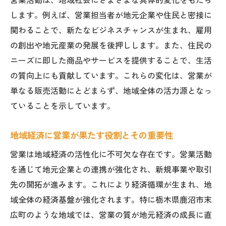
営業活動は、地域社会にさまざまな具体的変化をもたら
か
します。例えば、営業担当者が地元企業や住民と密接に
地元密着の営業活動が果たす重要な役割
関わることで、新たなビジネスチャンスが生まれ、雇用
営業を通じて地域と企業が連携するメリッ
の創出や地元産業の発展を後押しします。また、住民の
ト
ニーズに即した商品やサービスを提供することで、生活
鹿沼市末広町の営業現場で重視される視点
の質向上にも貢献しています。これらの変化は、営業が
営業活動が地域社会との信頼構築に与える
単なる販売活動にとどまらず、地域全体の活力源となっ
影響
ていることを示しています。
営業が地域課題の解決に貢献する具体例
地域経済に営業が果たす役割とその重要性
地域の営業がもたらす新たな変化を探る
営業は地域経済の活性化に不可欠な存在です。営業活動
営業による地域ビジネスの活性化事例
を通じて地元企業との連携が強化され、新規事業や取引
営業が新たな交流やサービス創出に与える
先の開拓が進みます。これにより経済循環が生まれ、地
影響
域全体の経済基盤が強化されます。特に栃木県鹿沼市末
営業活動から見た地域ニーズの変化とは
広町のような地域では、営業の質が地元経済の成長に直
地域営業がもたらす企業と住民の新関係