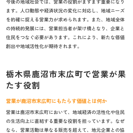
営業が地域の人口動態に与える影響に注目
今後の地域社会では、営業の役割がますます重要になり
ます。人口動態や経済状況の変化に対応し、地域ニーズ
営業活動が地域の人口増減に与える要因を
を的確に捉える営業力が求められます。また、地域全体
解説
の持続的発展には、営業担当者が架け橋となり、企業と
営業が地域の暮らしや人口構成に及ぼす影
住民をつなぐ必要があります。これにより、新たな価値
響
創出や地域活性化が期待されます。
人口動態の変化と営業戦略の関係性を探る
営業目線で見る人口動向と今後の展望
地域営業が人口維持に貢献するポイント
栃木県鹿沼市末広町で営業が果
営業活動と人口推移から考える今後の課題
たす役割
地域密着の営業がもたらす未来展望
営業が描く地域社会の持続的な未来像とは
営業が鹿沼市末広町にもたらす価値とは何か
地域密着型営業の今後の発展可能性を考察
営業は鹿沼市末広町において、地域経済の活性化や住民
営業活動から見える地域課題の解決策
の生活向上に直結する重要な役割を担っています。なぜ
未来志向の営業戦略が導く地域の変化
なら、営業活動は単なる販売を超えて、地元企業との協