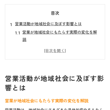
目次
営業活動が地域社会に及ぼす影響とは
営業が地域社会にもたらす実際の変化を解
説
地域経済に営業が果たす役割とその重要性
営業活動による住民生活への影響に注目
営業視点で見る地域発展の具体的な要因
営業の働きが地域環境に与える長所と課題
営業活動が地域社会に及ぼす影
今後の地域社会に営業が求められる理由と
響とは
は
栃木県鹿沼市末広町で営業が果たす役割
営業が地域社会にもたらす実際の変化を解説
営業が鹿沼市末広町にもたらす価値とは何