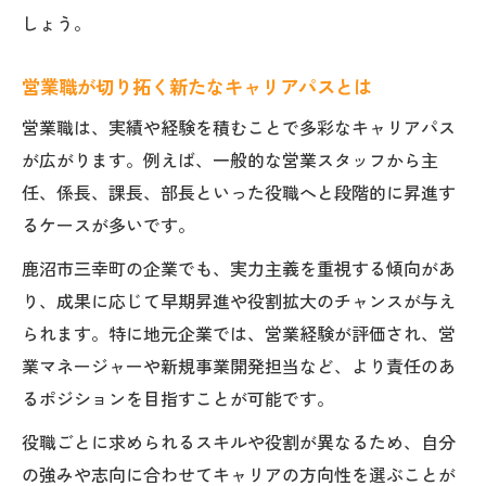
しょう。
営業職の求人動向と市場ニーズの最新情報
鹿沼市三幸町の営業平均年収と給与相場
営業職が切り拓く新たなキャリアパスとは
営業職が注目される業界別の求人特徴
営業職は、実績や経験を積むことで多彩なキャリアパス
営業市場で求められるスキルと人材像
が広がります。例えば、一般的な営業スタッフから主
営業転職希望者が知るべき市場環境の変化
任、係長、課長、部長といった役職へと段階的に昇進す
地域で働く営業のメリットを再発見
るケースが多いです。
営業職が地域社会で果たす役割とやりがい
鹿沼市三幸町の企業でも、実力主義を重視する傾向があ
営業として地元企業で働くメリットとは
り、成果に応じて早期昇進や役割拡大のチャンスが与え
営業の地域密着型キャリアの魅力を解説
られます。特に地元企業では、営業経験が評価され、営
営業職で得る生活環境とワークライフバラ
業マネージャーや新規事業開発担当など、より責任のあ
ンス
るポジションを目指すことが可能です。
営業経験が地域活性化に繋がる理由
役職ごとに求められるスキルや役割が異なるため、自分
営業経験を活かせる役職別のポイント
の強みや志向に合わせてキャリアの方向性を選ぶことが