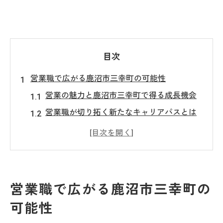
目次
営業職で広がる鹿沼市三幸町の可能性
営業の魅力と鹿沼市三幸町で得る成長機会
営業職が切り拓く新たなキャリアパスとは
営業経験を活かす地域密着型の働き方の特
徴
営業が地域経済に与える影響と今後の展開
営業として地元企業で活躍するための秘訣
営業職で広がる鹿沼市三幸町の
役職選びが左右する営業キャリアの道
可能性
営業役職の違いがキャリアに与える影響