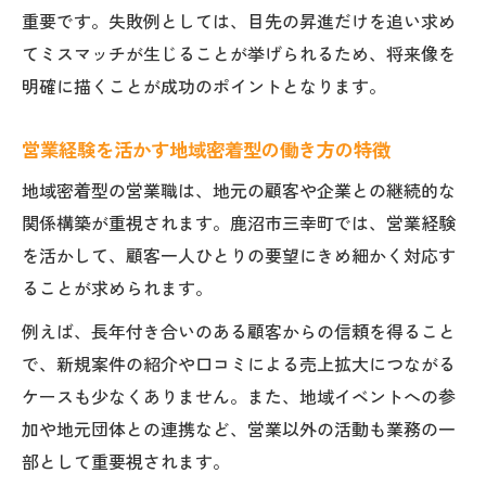
営業経験を最大限活かす役職選択のコツ
重要です。失敗例としては、目先の昇進だけを追い求め
てミスマッチが生じることが挙げられるため、将来像を
営業役職ごとに必要なスキルと成長戦略
明確に描くことが成功のポイントとなります。
営業経験者が挑戦しやすい職種の特徴
営業マネージャー職で求められる経験とは
営業経験を活かす地域密着型の働き方の特徴
営業経験を転職市場で活かすポイント
地域密着型の営業職は、地元の顧客や企業との継続的な
関係構築が重視されます。鹿沼市三幸町では、営業経験
を活かして、顧客一人ひとりの要望にきめ細かく対応す
ることが求められます。
例えば、長年付き合いのある顧客からの信頼を得ること
で、新規案件の紹介や口コミによる売上拡大につながる
ケースも少なくありません。また、地域イベントへの参
加や地元団体との連携など、営業以外の活動も業務の一
部として重要視されます。