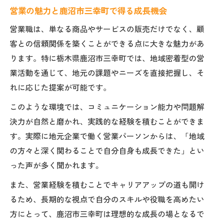
営業の役職別に求められるスキルと経験
営業の魅力と鹿沼市三幸町で得る成長機会
営業マネジメント職へのステップアップ戦
営業職は、単なる商品やサービスの販売だけでなく、顧
略
客との信頼関係を築くことができる点に大きな魅力があ
役職ごとに異なる営業の仕事内容と責任範
ります。特に栃木県鹿沼市三幸町では、地域密着型の営
囲
業活動を通じて、地元の課題やニーズを直接把握し、そ
営業キャリア形成に役立つ役職選択のポイ
れに応じた提案が可能です。
ント
このような環境では、コミュニケーション能力や問題解
キャリアアップを目指すなら営業職で実現
決力が自然と磨かれ、実践的な経験を積むことができま
営業職で実現するキャリアアップの可能性
す。実際に地元企業で働く営業パーソンからは、「地域
営業経験がキャリア形成に与えるメリット
の方々と深く関わることで自分自身も成長できた」とい
営業現場で学べるスキルアップの具体例
った声が多く聞かれます。
営業職から管理職へ進むための準備とは
また、営業経験を積むことでキャリアアップの道も開け
営業キャリアアップを成功させる転職活動
るため、長期的な視点で自分のスキルや役職を高めたい
方にとって、鹿沼市三幸町は理想的な成長の場となるで
鹿沼市三幸町の営業市場動向を徹底解説