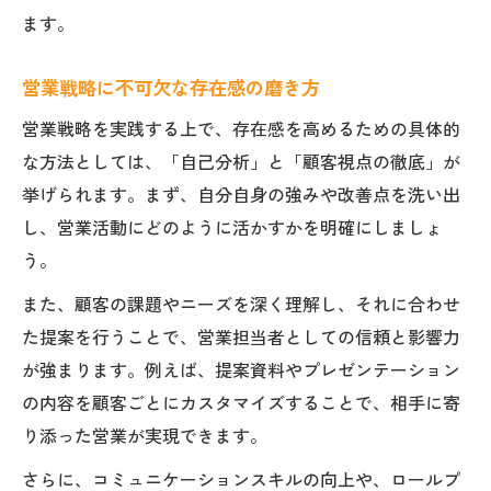
プレゼンス強化なら押さえたい営業5原則
ます。
営業5原則を活用したプレゼンス向上法
営業戦略に不可欠な存在感の磨き方
営業で成果を導く5原則の実践ポイント
営業戦略を実践する上で、存在感を高めるための具体的
営業力を高めるための基本原則解説
な方法としては、「自己分析」と「顧客視点の徹底」が
営業5原則がプレゼンス強化に与える影響
挙げられます。まず、自分自身の強みや改善点を洗い出
営業活動に生かす原則の実践的アドバイス
し、営業活動にどのように活かすかを明確にしましょ
現場で使える営業力向上トレーニング法
う。
営業力強化トレーニング現場活用の極意
また、顧客の課題やニーズを深く理解し、それに合わせ
営業で成果を上げるトレーニング法の選び
た提案を行うことで、営業担当者としての信頼と影響力
方
が強まります。例えば、提案資料やプレゼンテーション
営業強化 戦略を支える研修のポイント
の内容を顧客ごとにカスタマイズすることで、相手に寄
営業力向上に直結する実践型トレーニング
り添った営業が実現できます。
術
さらに、コミュニケーションスキルの向上や、ロールプ