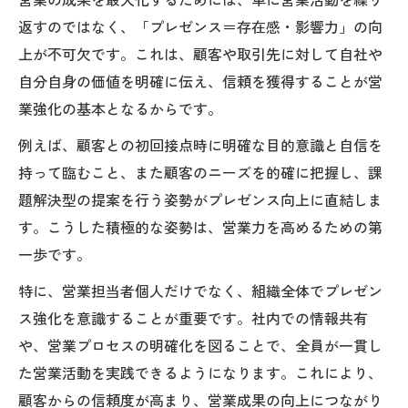
営業の成果を最大化するためには、単に営業活動を繰り
営業強化 戦略が成果創出に果たす役割
返すのではなく、「プレゼンス＝存在感・影響力」の向
信頼を獲得する営業の影響力強化法
上が不可欠です。これは、顧客や取引先に対して自社や
自分自身の価値を明確に伝え、信頼を獲得することが営
営業力 ある人 特徴から学ぶ信頼構築
業強化の基本となるからです。
営業で信頼を得る影響力強化の秘訣
営業活動で欠かせない信頼関係の築き方
例えば、顧客との初回接点時に明確な目的意識と自信を
持って臨むこと、また顧客のニーズを的確に把握し、課
営業マンが直面する課題と信頼向上策
題解決型の提案を行う姿勢がプレゼンス向上に直結しま
営業の影響力を高める日々の実践法
す。こうした積極的な姿勢は、営業力を高めるための第
営業組織の課題解決に役立つ具体策
一歩です。
営業組織に潜む課題と強化戦略の実例
特に、営業担当者個人だけでなく、組織全体でプレゼン
営業マン 課題解決に効果的なアプローチ
ス強化を意識することが重要です。社内での情報共有
営業組織の課題を乗り越える実践的手法
や、営業プロセスの明確化を図ることで、全員が一貫し
営業力強化トレーニングで組織力を向上
た営業活動を実践できるようになります。これにより、
営業強化 戦略を活かした課題解決策
顧客からの信頼度が高まり、営業成果の向上につながり