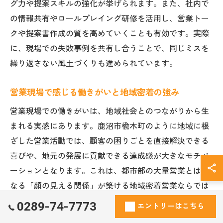
グ力や提案スキルの強化が挙げられます。また、社内で
の情報共有やロールプレイング研修を活用し、営業トー
クや提案書作成の質を高めていくことも有効です。実際
に、現場での失敗事例を共有し合うことで、同じミスを
繰り返さない風土づくりも進められています。
営業現場で感じる働きがいと地域密着の強み
営業現場での働きがいは、地域社会とのつながりから生
まれる実感にあります。鹿沼市楡木町のように地域に根
ざした営業活動では、顧客の困りごとを直接解決できる
喜びや、地元の発展に貢献できる達成感が大きなモチベ
ーションとなります。これは、都市部の大量営業とは異
なる「顔の見える関係」が築ける地域密着営業ならでは
の強みです。
0289-74-7773
エントリーはこちら
また、地域密着型の営業は、口コミや紹介による新規顧