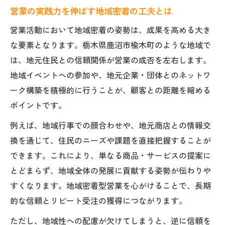
説
営業の実践力を伸ばす地域密着の工夫とは
営業トークとヒアリング力を高める方法と
営業活動において地域密着の姿勢は、成果を高める大き
は
な要素となります。栃木県鹿沼市楡木町のような地域で
効果的な営業提案のコツと現場での応用例
は、地元住民との信頼関係が営業の成否を左右します。
営業職に必要な知識とスキルの身につけ方
地域イベントへの参加や、地元企業・団体とのネットワ
現場で信頼を得る営業の習慣と心構えを知
ーク構築を積極的に行うことが、顧客との距離を縮める
る
ポイントです。
成果につながる営業の基礎まとめ
例えば、地域行事での顔合わせや、地元商店との情報交
営業の基礎知識を成果につなげる考え方
換を通じて、住民のニーズや課題を直接把握することが
営業で差がつく基本行動と注意点の整理
できます。これにより、単なる商品・サービスの提案に
営業現場で使える基礎スキルの磨き方
とどまらず、地域全体の発展に貢献する姿勢が伝わりや
すくなります。地域密着型営業を心がけることで、長期
成果を出すための営業プロセスの全体像
的な信頼とリピート受注の獲得につながります。
営業職が知るべき基礎用語と実践ポイント
ただし、地域性への配慮が欠けてしまうと、逆に信頼を
信頼を生む営業トークの磨き方とは