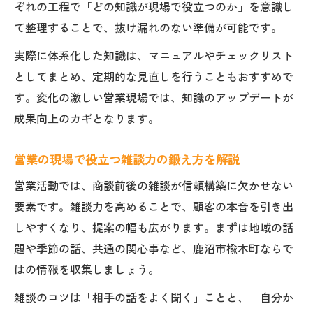
ぞれの工程で「どの知識が現場で役立つのか」を意識し
キャリア形成に役立つ営業知識の選び方
て整理することで、抜け漏れのない準備が可能です。
営業知識を活かしたキャリアパスの描き方
実際に体系化した知識は、マニュアルやチェックリスト
営業職で成長するために必要な知識の選定
としてまとめ、定期的な見直しを行うこともおすすめで
法
す。変化の激しい営業現場では、知識のアップデートが
キャリアアップに役立つ営業スキルの習得
成果向上のカギとなります。
術
営業分野で活躍するための自己分析ポイン
営業の現場で役立つ雑談力の鍛え方を解説
ト
営業活動では、商談前後の雑談が信頼構築に欠かせない
転職や異動に活かせる営業知識の見極め方
要素です。雑談力を高めることで、顧客の本音を引き出
しやすくなり、提案の幅も広がります。まずは地域の話
題や季節の話、共通の関心事など、鹿沼市楡木町ならで
はの情報を収集しましょう。
雑談のコツは「相手の話をよく聞く」ことと、「自分か