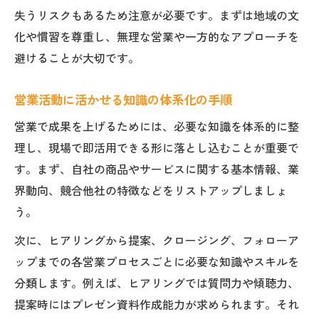
失うリスクもあるため注意が必要です。まずは地域の文
営業トーク力を高める練習法と実践知識
化や慣習を尊重し、無理な営業や一方的なアプローチを
信頼を積み上げる営業の会話術の基本
避けることが大切です。
営業で避けたい話し方と改善ポイント解説
相手の本音を引き出す営業トークの秘訣
営業活動に活かせる知識の体系化の手順
営業トークがうまい人の特徴と習慣に学ぶ
営業で成果を上げるためには、必要な知識を体系的に整
営業職の醍醐味と鹿沼市の現状分析
理し、現場で即活用できる形に落とし込むことが重要で
営業職のやりがいと現場で得られる成長体
す。まず、自社の商品やサービスに関する基本情報、業
験
界動向、競合他社の特徴などをリストアップしましょ
営業の現状分析から見える課題と対策とは
う。
営業現場で感じる働きがいと地域密着の強
次に、ヒアリングから提案、クロージング、フォローア
み
ップまでの各営業プロセスごとに必要な知識やスキルを
営業職の現実と向き不向きのポイント整理
分類します。例えば、ヒアリングでは質問力や傾聴力、
営業の月収や成果報酬の実情と判断材料に
提案時にはプレゼン資料作成能力が求められます。それ