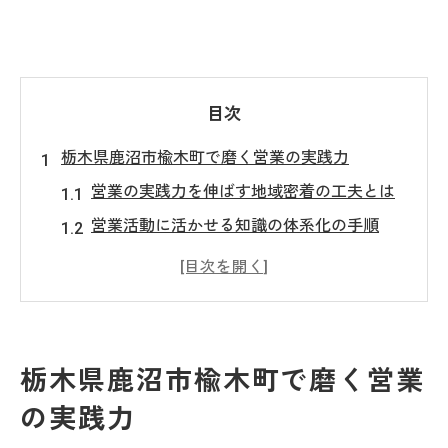
目次
栃木県鹿沼市楡木町で磨く営業の実践力
営業の実践力を伸ばす地域密着の工夫とは
営業活動に活かせる知識の体系化の手順
営業の現場で役立つ雑談力の鍛え方を解説
地域ニーズに応える営業手法の具体例紹介
営業現場で成果を上げる工夫と失敗例から
学ぶ
栃木県鹿沼市楡木町で磨く営業
営業知識を現場で活かす秘訣を考察
の実践力
営業知識を実務で活かすポイントを徹底解