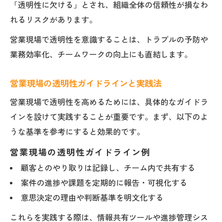
「透明性に欠ける」とされ、組織全体の信頼性が損なわ
ト
れるリスクがあります。
営業現場で透明性を高めるコミュニケーシ
営業現場で透明性を意識することは、トラブルの予防や
ョン術
業務効率化、チームワークの向上にも直結します。
営業職ができる情報の透明性確保の工夫
営業活動における透明性向上の方法
営業現場の透明性ガイドラインと実践法
営業現場で透明性を維持する具体的な対策
営業現場で透明性を高めるためには、具体的なガイドラ
インを設けて実践することが重要です。まず、以下のよ
うな基準を参考にすると効果的です。
営業現場の透明性ガイドライン例
顧客とのやり取りは記録し、チーム内で共有する
案件の進捗や課題を定期的に報告・可視化する
意思決定の理由や判断基準を明文化する
これらを実践する際は、情報共有ツールや進捗管理シス