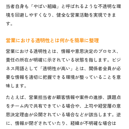
当者自身も「やばい組織」と呼ばれるような不透明な環
響
境を回避しやすくなり、健全な営業活動を実現できま
営業で情報の透明性を高めるメリット
す。
営業現場で情報の透明性を活かすコツ
営業職の成果を支える情報の透明性とは
営業における透明性とは何かを簡単に整理
営業組織で透明性がもたらす信頼の効果
営業における透明性とは、情報や意思決定のプロセス、
やばい組織を避けるための実践チェック
責任の所在が明確に示されている状態を指します。ビジ
営業で透明性に欠ける組織の特徴を見抜く
ネス用語として「透明性が高い」とは、関係者全員が必
営業職が注意したいやばい組織の兆候
要な情報を適切に把握できる環境が整っていることを意
味します。
営業現場で透明性不足が招くリスクとは
営業活動でやばい組織を見極める方法
たとえば、営業担当者が顧客情報や案件の進捗、課題点
営業で遭遇しやすい透明性欠如のサイン
をチーム内で共有できている場合や、上司や経営層の意
思決定理由が公開されている場合などが該当します。逆
透明性を確保する営業現場の具体策
に、情報が閉ざされていたり、経緯が不明確な場合は
営業で透明性を確保するための実践ポイン