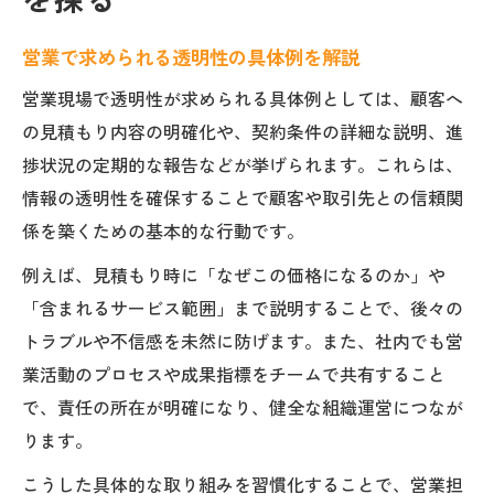
を探る
営業現場で役立つ透明性の言い換え例文
営業職が押さえるべき透明性の定義
営業で求められる透明性の具体例を解説
ビジネス用語の透明性を営業にどう活かす
営業現場で透明性が求められる具体例としては、顧客へ
か
の見積もり内容の明確化や、契約条件の詳細な説明、進
営業における透明性の意味とポイント
捗状況の定期的な報告などが挙げられます。これらは、
健全な営業組織を見抜く透明性の基準
情報の透明性を確保することで顧客や取引先との信頼関
係を築くための基本的な行動です。
営業組織における透明性の基準をチェック
営業現場で透明性が高い組織の特徴とは
例えば、見積もり時に「なぜこの価格になるのか」や
営業組織の健全性を見抜く透明性のポイン
「含まれるサービス範囲」まで説明することで、後々の
ト
トラブルや不信感を未然に防げます。また、社内でも営
業活動のプロセスや成果指標をチームで共有すること
営業職が注目すべき透明性のサイン
で、責任の所在が明確になり、健全な組織運営につなが
営業現場で透明性欠如を見極める方法
ります。
情報の透明性が営業にもたらす効果
こうした具体的な取り組みを習慣化することで、営業担
営業活動における情報の透明性が与える影